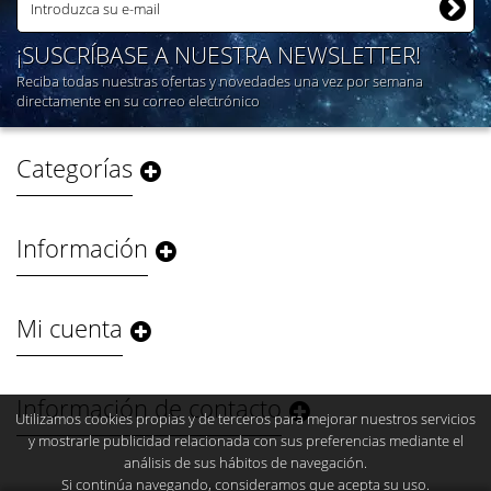
¡SUSCRÍBASE A NUESTRA NEWSLETTER!
Reciba todas nuestras ofertas y novedades una vez por semana
directamente en su correo electrónico
Categorías
Información
Mi cuenta
Información de contacto
Utilizamos cookies propias y de terceros para mejorar nuestros servicios
y mostrarle publicidad relacionada con sus preferencias mediante el
análisis de sus hábitos de navegación.
Si continúa navegando, consideramos que acepta su uso.