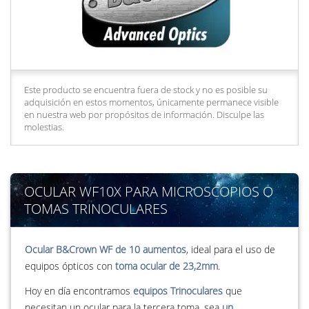
Este producto se encuentra fuera de stock y no es posible su
adquisición en estos momentos, únicamente permanece visible
en nuestra web por propósitos de información. Disculpe las
molestias.
OCULAR WF10X PARA MICROSCOPIOS O
TOMAS TRINOCULARES
Ocular B&Crown WF de 10 aumentos
, ideal para el uso de
equipos ópticos con
toma ocular de 23,2mm
.
Hoy en día encontramos
equipos Trinoculares
que
necesitan un ocular para la tercera toma, sea
un