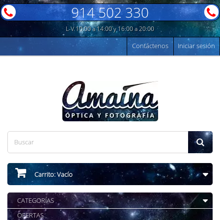
914 502 330
L-V 10:00 a 14:00 y 16:00 a 20:00
Contáctenos
Iniciar sesión
Carrito:
Vacío
CATEGORÍAS
OFERTAS