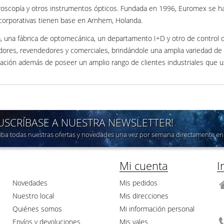
roscopía y otros instrumentos ópticos. Fundada en 1996, Euromex se ha c
 corporativas tienen base en Arnhem, Holanda.
 una fábrica de optomecánica, un departamento I+D y otro de control 
dores, revendedores y comerciales, brindándole una amplia variedad de 
tigación además de poseer un amplio rango de clientes industriales que
SUSCRÍBASE A NUESTRA NEWSLETTER!
iba todas nuestras ofertas y novedades una vez por semana directamente en 
Mi cuenta
I
Novedades
Mis pedidos
Nuestro local
Mis direcciones
Quiénes somos
Mi información personal
Envíos y devoluciones
Mis vales