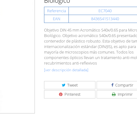
Biológico
Referencia
EC7040
EAN
8436541513440
Objetivo DIN 45 mm Acromático S40x/0.65 para Micr
Biológico. Objetivo acromático S40x/0.65 presentad
contenedor de plástico robusto. Esta objetivo de t
internacionalización estándar (DIN/JIS), es apto para 
mayoría de microscopios más comunes. Todos los
componentes ópticos llevan un tratamiento anti-mo
recubrimientos anti-reflexivos
[ver descripción detallada]
Tweet
Compartir
Pinterest
Imprimir