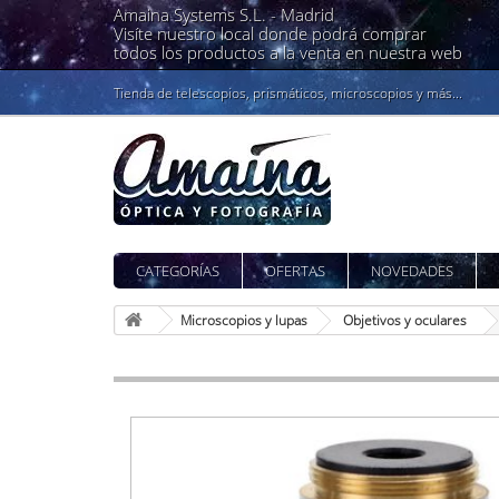
Amaina Systems S.L. -
Madrid
Visíte nuestro local donde podrá comprar
todos los productos a la venta en nuestra web
Tienda de telescopios, prismáticos, microscopios y más...
CATEGORÍAS
OFERTAS
NOVEDADES
Microscopios y lupas
Objetivos y oculares