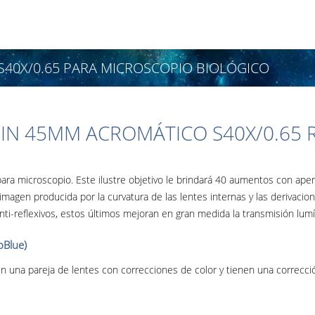
S40X/0.65 PARA MICROSCOPIO BIOLÓGICO
DIN 45MM ACROMÁTICO S40X/0.65 
a microscopio. Este ilustre objetivo le brindará 40 aumentos con apert
 imagen producida por la curvatura de las lentes internas y las derivaci
i-reflexivos, estos últimos mejoran en gran medida la transmisión lumí
oBlue)
n una pareja de lentes con correcciones de color y tienen una correc