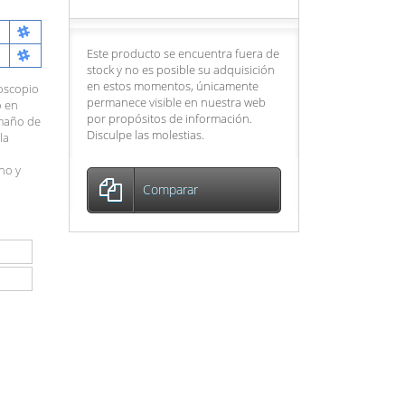
Este producto se encuentra fuera de
stock y no es posible su adquisición
en estos momentos, únicamente
oscopio
permanece visible en nuestra web
o en
por propósitos de información.
amaño de
Disculpe las molestias.
la
ho y
Comparar