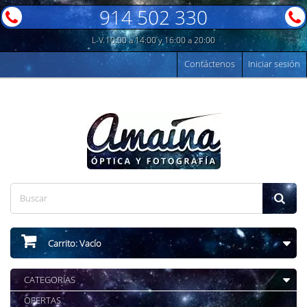
914 502 330
L-V 10:00 a 14:00 y 16:00 a 20:00
Contáctenos
Iniciar sesión
Carrito:
Vacío
CATEGORÍAS
OFERTAS