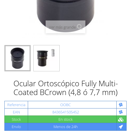
Ver más grande
Ocular Ortoscópico Fully Multi-
Coated BCrown (4,8 ó 7,7 mm)
Referencia
OOBC
EAN
8436541505452
Stock
En stock
Envío
Menos de 24h