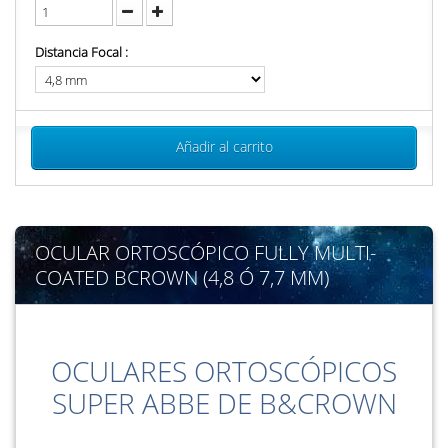
Distancia Focal :
Añadir al carrito
OCULAR ORTOSCÓPICO FULLY MULTI-
COATED BCROWN (4,8 Ó 7,7 MM)
OCULARES ORTOSCÓPICOS
SUPER ABBE DE B&CROWN