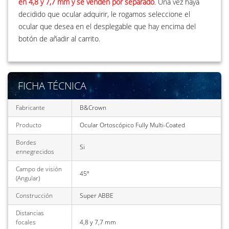
en 4,8 y 7,7 mm y se venden por separado
. Una vez haya
decidido que ocular adquirir, le rogamos seleccione el
ocular que desea en el desplegable que hay encima del
botón de añadir al carrito.
FICHA TÉCNICA
Fabricante
B&Crown
Producto
Ocular Ortoscópico Fully Multi-Coated
Bordes
Si
ennegrecidos
Campo de visión
45º
(Angular)
Construcción
Super ABBE
Distancias
focales
4,8 y 7,7 mm