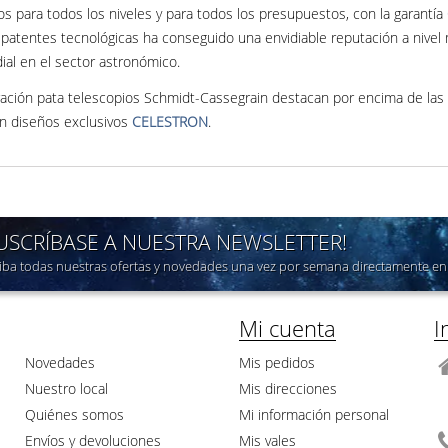
 para todos los niveles y para todos los presupuestos, con la garantía
patentes tecnológicas ha conseguido una envidiable reputación a nivel 
al en el sector astronómico.
ración pata telescopios Schmidt-Cassegrain destacan por encima de las
on diseños exclusivos
CELESTRON
.
SUSCRÍBASE A NUESTRA NEWSLETTER!
iba todas nuestras ofertas y novedades una vez por semana directamente en 
Mi cuenta
I
Novedades
Mis pedidos
Nuestro local
Mis direcciones
Quiénes somos
Mi información personal
Envíos y devoluciones
Mis vales