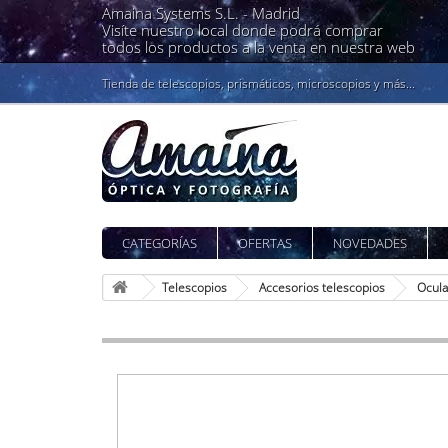
Amaina Systems S.L. -
Madrid
Visíte nuestro local donde podrá comprar
todos los productos a la venta en nuestra web
Tienda de telescopios, prismáticos, microscopios y más...
CATEGORÍAS
OFERTAS
NOVEDADES
Telescopios
Accesorios telescopios
Ocula