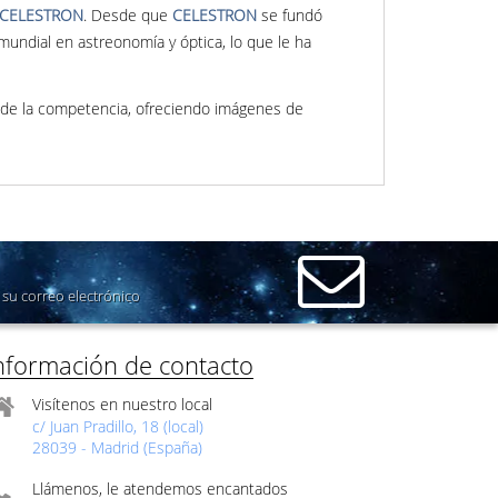
CELESTRON
. Desde que
CELESTRON
se fundó
mundial en astreonomía y óptica, lo que le ha
 de la competencia, ofreciendo imágenes de
su correo electrónico
nformación de contacto
Visítenos en nuestro local
c/ Juan Pradillo, 18 (local)
28039 - Madrid (España)
Llámenos, le atendemos encantados