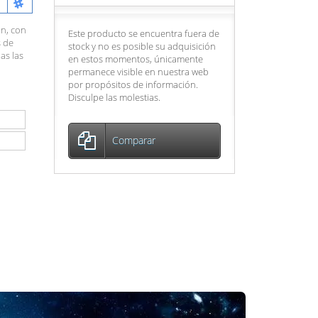
on, con
Este producto se encuentra fuera de
s de
stock y no es posible su adquisición
as las
en estos momentos, únicamente
permanece visible en nuestra web
por propósitos de información.
Disculpe las molestias.
Comparar