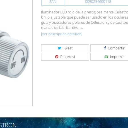
EAN
0050234600118
Iluminador LED rojo de la prestigiosa marca Celestr
brillo ajustable que puede ser usado en los oculare
guia y buscadores polares de Celestron y de casi tod
marcas de fabricantes . ...
[ver descripción detallada]
Tweet
Compartir
Pinterest
Imprimir
ESTRON