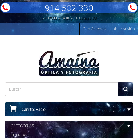
914 502 330
L-V 10:00 a 14:00 y 16:00 a 20:00
Contáctenos
Iniciar sesión
Carrito:
Vacío
CATEGORÍAS
OFERTAS