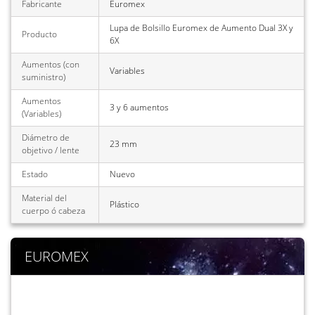
Fabricante
Euromex
Lupa de Bolsillo Euromex de Aumento Dual 3X y
Producto
6X
Aumentos (con
Variables
suministro)
Aumentos
3 y 6 aumentos
(Variables)
Diámetro de
23 mm
objetivo / lente
Estado
Nuevo
Material del
Plástico
cuerpo ó cabeza
EUROMEX