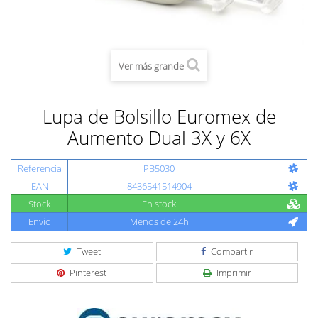
Ver más grande
Lupa de Bolsillo Euromex de
Aumento Dual 3X y 6X
Referencia
PB5030
EAN
8436541514904
Stock
En stock
Envío
Menos de 24h
Tweet
Compartir
Pinterest
Imprimir