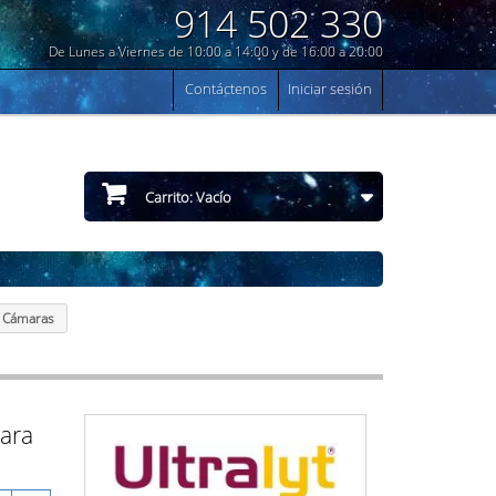
914 502 330
De Lunes a Viernes de 10:00 a 14:00 y de 16:00 a 20:00
Contáctenos
Iniciar sesión
Carrito:
Vacío
y Cámaras
para