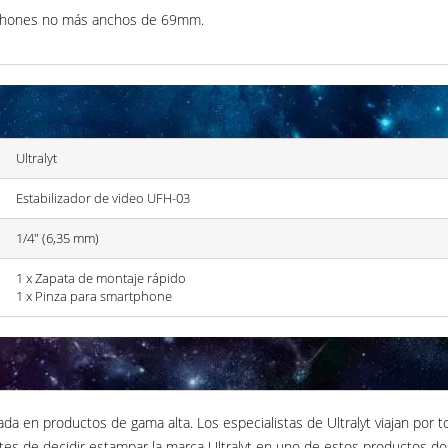
tphones no más anchos de 69mm.
Ultralyt
Estabilizador de video UFH-03
1/4" (6,35 mm)
1 x Zapata de montaje rápido
1 x Pinza para smartphone
ada en productos de gama alta. Los especialistas de Ultralyt viajan por
tes de decidir estampar la marca Ultralyt en uno de estos productos dos 