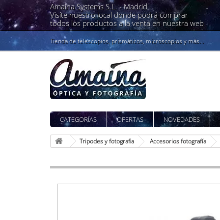
Amaina Systems S.L. -
Madrid
Visíte nuestro local donde podrá comprar
todos los productos a la venta en nuestra web
Tienda de telescopios, prismáticos, microscopios y más...
CATEGORÍAS
OFERTAS
NOVEDADES
Tripodes y fotografia
Accesorios fotografía