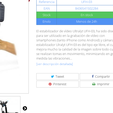
Referencia
UFH-03
EAN
8436541502284
Stock
En stock
Envío
Menos de 24h
El estabilizador de vídeo Ultralyt UFH-03, ha sido di
para ser utilizado en la grabación de vídeo con
smartphones (tanto iPhone como Android) y cámara
estabilizador Ulralyt UFH-03 es del tipo eje libre, el c
mejora mucho la calidad de la imagen sobre todo 
se realizan tomas en movimiento, minimizando en g
medida las vibraciones...
[ver descripción detallada]
Tweet
Compartir
Pinterest
Imprimir