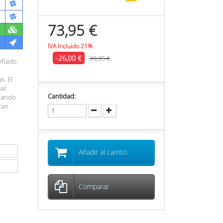
73,95 €
IVA Incluido 21%
-26,00 €
99,95 €
señado
s. El
ual
Cantidad:
cuando
ran
Añadir al carrito
Comparar