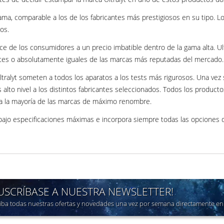
a, comparable a los de los fabricantes más prestigiosos en su tipo. Los
os.
nce de los consumidores a un precio imbatible dentro de la gama alta. 
ntes o absolutamente iguales de las marcas más reputadas del mercado.
ltralyt someten a todos los aparatos a los tests más rigurosos. Una vez
 alto nivel a los distintos fabricantes seleccionados. Todos los product
ra la mayoría de las marcas de máximo renombre.
bajo especificaciones máximas e incorpora siempre todas las opciones d
SUSCRÍBASE A NUESTRA NEWSLETTER!
iba todas nuestras ofertas y novedades una vez por semana directamente en 