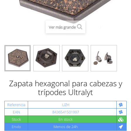
Ver más grande
Zapata hexagonal para cabezas y
trípodes Ultralyt
Referencia
UZH
EAN
8436541501997
Stock
En stock
Envío
Menos de 24h