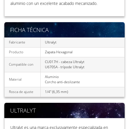
aluminio con un excelente acabado mecanizado.
FICHA TÉCNICA
Fabricante
Ultralyt
Producto
Zapata Hexagonal
CU017H - cabeza Ultralyt
Compatible con
U6705A - trípode Ultralyt
Aluminio
Material
Corcho anti-deslizante
Rosca de ajuste
1/4" (6,35 mm)
ULTRALYT
Ultralyt es una marca exclusivamente especializada en