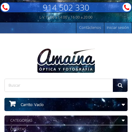
914 502 330
L-V 10:00 a 14:00 y 16:00 a 20:00
Contáctenos
Iniciar sesión
Carrito:
Vacío
CATEGORÍAS
OFERTAS