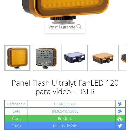
Ver más grande
Panel Flash Ultralyt FanLED 120
para vídeo - DSLR
Referencia
UFANLED120
EAN
8436541512900
Stock
En stock
Envío
Menos de 24h