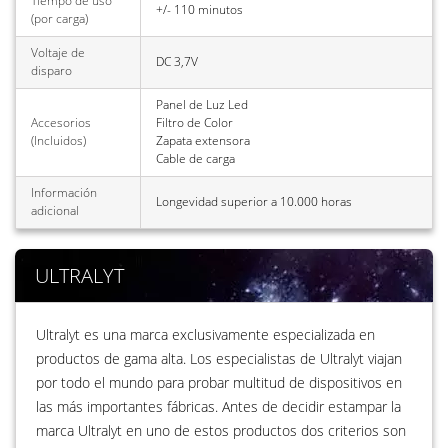
Tiempo de uso
+/- 110 minutos
(por carga)
Voltaje de
DC 3,7V
disparo
Panel de Luz Led
Accesorios
Filtro de Color
(Incluidos)
Zapata extensora
Cable de carga
Información
Longevidad superior a 10.000 horas
adicional
ULTRALYT
Ultralyt es una marca exclusivamente especializada en
productos de gama alta. Los especialistas de Ultralyt viajan
por todo el mundo para probar multitud de dispositivos en
las más importantes fábricas. Antes de decidir estampar la
marca Ultralyt en uno de estos productos dos criterios son