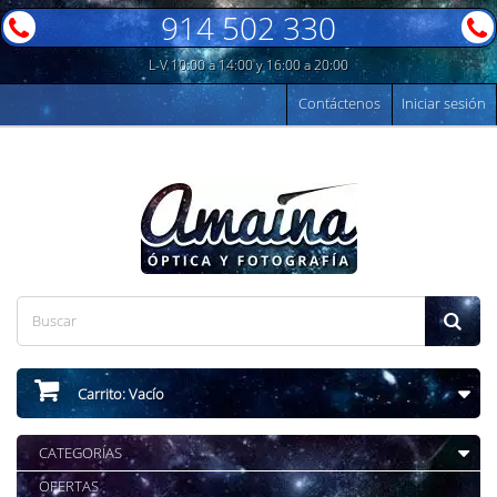
914 502 330
L-V 10:00 a 14:00 y 16:00 a 20:00
Contáctenos
Iniciar sesión
Carrito:
Vacío
CATEGORÍAS
OFERTAS