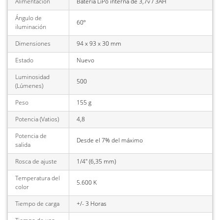
Alimentación
Batería LiPo interna de 3,7v / 3AH
Ángulo de
60º
iluminación
Dimensiones
94 x 93 x 30 mm
Estado
Nuevo
Luminosidad
500
(Lúmenes)
Peso
155 g
Potencia (Vatios)
4,8
Potencia de
Desde el 7% del máximo
salida
Rosca de ajuste
1/4" (6,35 mm)
Temperatura del
5.600 K
color
Tiempo de carga
+/- 3 Horas