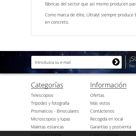
fábricas del sector que así mismo producen pa
Como marca de élite, Ultralyt siempre produce 
en concreto.
¡
Rec
Categorías
Información
Telescopios
Ofertas
Tripodes y fotografia
Más vistos
Prismaticos - Binoculares
Contáctenos
Microscopios y lupas
Recogida en local
Maletas estancas
Garantías y postventa
Vision Nocturna
Como comprar