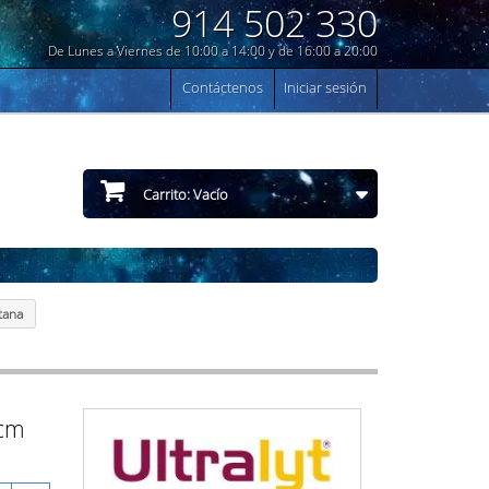
914 502 330
De Lunes a Viernes de 10:00 a 14:00 y de 16:00 a 20:00
Contáctenos
Iniciar sesión
Carrito:
Vacío
tana
2cm