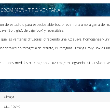
2CM (40") - TIPO VENTANA
ción de estudio o para espacios abiertos, ofrecen una amplia gama de m
ve (Softlight), de caja (box) y reversibles.
al que las ventanas difusoras, ofreciendo una luz suave, homogénea y un
uar detalles en fotografía de retrato, el Paraguas Ultralyt Brolly Box es
es en dos medidas 91 cm (36") y 102 cm (40"), logrando así satisfacer l
Ultralyt
ULL-PDV40