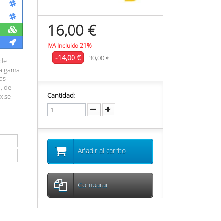
16,00 €
IVA Incluido 21%
-14,00 €
30,00 €
 de
ia gama
as
), de
Cantidad:
ox se
Añadir al carrito
Comparar