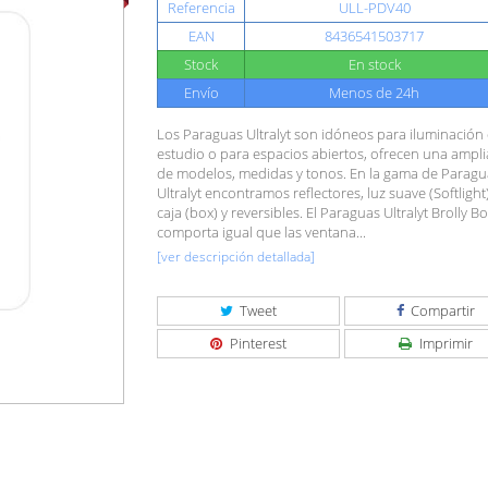
Referencia
ULL-PDV40
EAN
8436541503717
Stock
En stock
Envío
Menos de 24h
Los Paraguas Ultralyt son idóneos para iluminación
estudio o para espacios abiertos, ofrecen una ampl
de modelos, medidas y tonos. En la gama de Paragu
Ultralyt encontramos reflectores, luz suave (Softlight
caja (box) y reversibles. El Paraguas Ultralyt Brolly B
comporta igual que las ventana...
[ver descripción detallada]
Tweet
Compartir
Pinterest
Imprimir