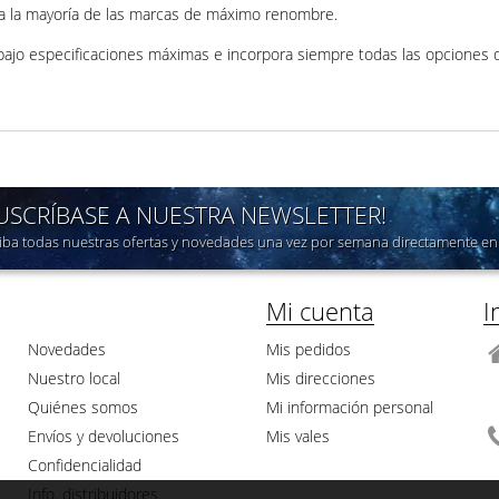
ra la mayoría de las marcas de máximo renombre.
bajo especificaciones máximas e incorpora siempre todas las opciones d
SUSCRÍBASE A NUESTRA NEWSLETTER!
iba todas nuestras ofertas y novedades una vez por semana directamente en 
Mi cuenta
I
Novedades
Mis pedidos
Nuestro local
Mis direcciones
Quiénes somos
Mi información personal
Envíos y devoluciones
Mis vales
Confidencialidad
Info. distribuidores