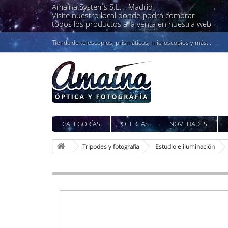
Amaina Systems S.L. -
Madrid
Visíte nuestro local donde podrá comprar
todos los productos a la venta en nuestra web
Tienda de telescopios, prismáticos, microscopios y más...
CATEGORÍAS
OFERTAS
NOVEDADES
Tripodes y fotografia
Estudio e iluminación