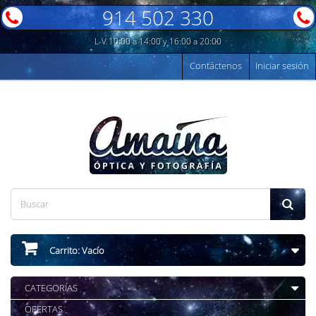
914 502 330
L-V 10:00 a 14:00 y 16:00 a 20:00
Contáctenos
Iniciar sesión
Carrito:
Vacío
CATEGORÍAS
OFERTAS