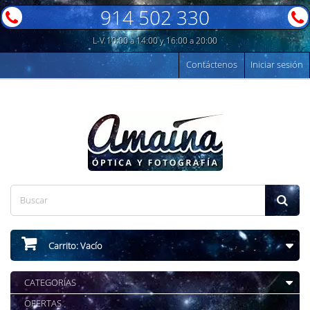
914 502 330
L-V 10:00 a 14:00 y 16:00 a 20:00
Contáctenos
Iniciar sesión
Carrito:
Vacío
CATEGORÍAS
OFERTAS