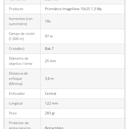
Producto
Prismático ImageView 10x25 1,3 Mp
Aumentos (con
10x
suministro)
Campo de visión
97 m
(1.000 m)
Cristal(es)
Bak-7
Diámetro de
25 mm
objetivo / lente
Distancia de
enfoque
3,6 m
(Mínima)
Enfocador
Central
Longitud
122 mm
Peso
283 gr
Protector de
goma para los
Retractibles