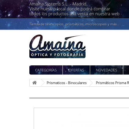
Amaina Systems S.L. -
Madrid
Visíte nuestro local donde podrá comprar
todos los productos a la venta en nuestra web
Tienda de telescopios, prismáticos, microscopios y más...
CATEGORÍAS
OFERTAS
NOVEDADES
Prismaticos - Binoculares
Prismáticos Prisma 