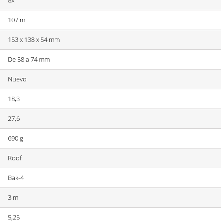
107 m
153 x 138 x 54 mm
De 58 a 74 mm
Nuevo
18,3
27,6
690 g
Roof
Bak-4
3 m
5,25