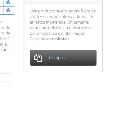
Este producto se encuentra fuera de
stock y no es posible su adquisición
ño
en estos momentos, únicamente
nes de
permanece visible en nuestra web
ero de
por propósitos de información.
 BaK-4
Disculpe las molestias.
able.
 para
Comparar