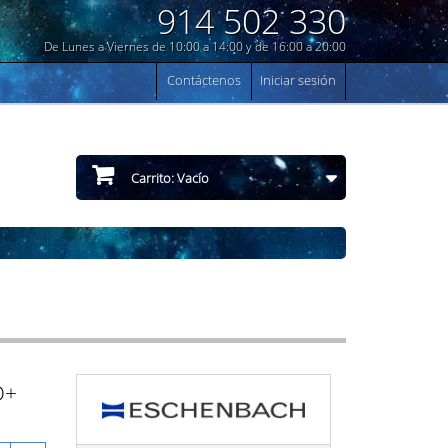
914 502 330
De Lunes a Viernes de 10:00 a 14:00 y de 16:00 a 20:00
Contáctenos
Iniciar sesión
Carrito:
Vacío
D+