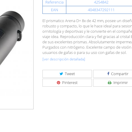
Referencia
4254842
EAN
4048347292111
El prismatico Arena D+ 8x de 42 mm, posee un dise
robusto y compacto, lo que le hace ideal para sesio
ornitología y deportivas y le convierte en el compañ
viaje idea. Reproducción clara y fiel gracias al cristal
de sus excelentes prismas. Absolutamente imperme
Purgados con nitrógeno. Excelente campo de visión
usuarios de gafas o para su uso con gafas de sol.
[ver descripción detallada]
Tweet
Compartir
Pinterest
Imprimir