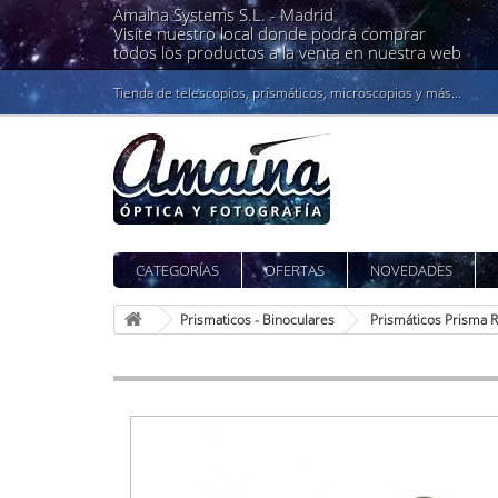
Amaina Systems S.L. -
Madrid
Visíte nuestro local donde podrá comprar
todos los productos a la venta en nuestra web
Tienda de telescopios, prismáticos, microscopios y más...
CATEGORÍAS
OFERTAS
NOVEDADES
Prismaticos - Binoculares
Prismáticos Prisma 