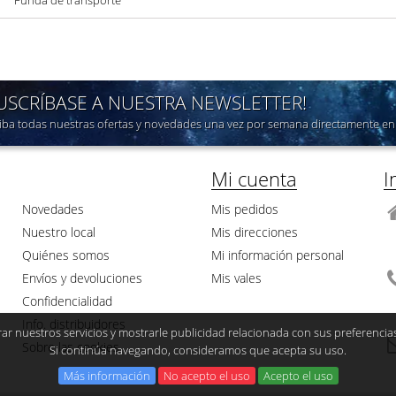
SUSCRÍBASE A NUESTRA NEWSLETTER!
iba todas nuestras ofertas y novedades una vez por semana directamente en 
Mi cuenta
I
Novedades
Mis pedidos
Nuestro local
Mis direcciones
Quiénes somos
Mi información personal
Envíos y devoluciones
Mis vales
Confidencialidad
Info. distribuidores
ar nuestros servicios y mostrarle publicidad relacionada con sus preferencia
Sobre las cookies
Si continúa navegando, consideramos que acepta su uso.
Más información
No acepto el uso
Acepto el uso