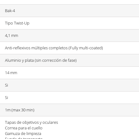
Bak-4
Tipo Twist-Up
4,1 mm
Anti-reflexivos múltiples completos (Fully multi-coated)
Aluminio y plata (sin corrección de fase)
14 mm
Si
Si
1m (max 30 min)
Tapas de objetivos y oculares
Correa para el cuello
Gamuza de limpieza
Funda de transporte