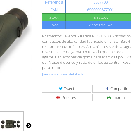
Referencia
LE67700
EAN
6900000677001
Stock
En stock
Envío
Menos de 24h
Prismáticos Levenhuk Karma PRO 12x50. Prismas ro
compactos de alta calidad fabricado en cristal Bak-4
recubrimientos múltiples. Armazón resistente al ag
revestimiento de goma texturizada que mejora el
agarre. Capuchones de goma para los ojos tipo Twis
up. Ajuste dióptrico y ruda de enfoque central. Ros
para trípode
[ver descripción detallada]
Tweet
Compartir
Pinterest
Imprimir