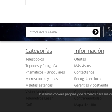
¡
Rec
Categorías
Información
Telescopios
Ofertas
Tripodes y fotografia
Más vistos
Prismaticos - Binoculares
Contáctenos
Microscopios y lupas
Recogida en local
Maletas estancas
Garantías y postventa
Vision Nocturna
Como comprar
Utilizamos cookies propias y de terceros para mejor
Telémetros Láser
Contrareembolso
Golf
Mapa del sitio