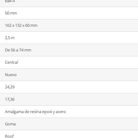
Bak-4
50 mm
162 x 132 x 60 mm
2,5 m
De 56 a 74 mm
Central
Nuevo
24,29
17,36
Amalgama de resina epoxi y acero
Goma
Roof