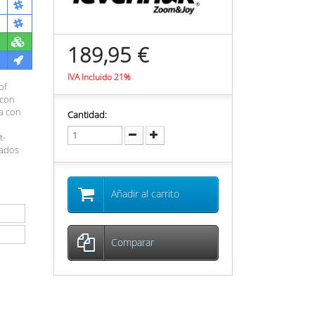
189,95 €
IVA Incluido 21%
of
 con
ua con
Cantidad:
t-
cados
Añadir al carrito
Comparar