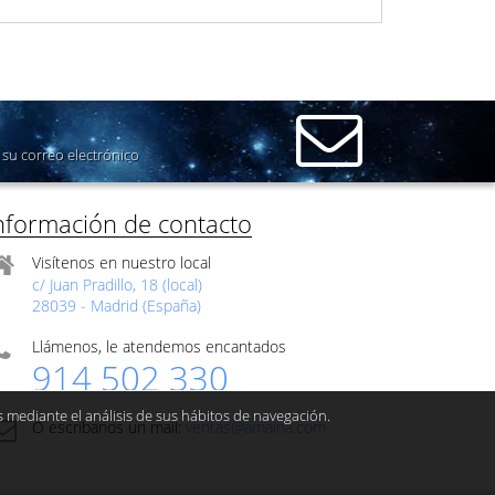
su correo electrónico
nformación de contacto
Visítenos en nuestro local
c/ Juan Pradillo, 18 (local)
28039 - Madrid (España)
Llámenos, le atendemos encantados
914 502 330
s mediante el análisis de sus hábitos de navegación.
O escribanos un mail:
ventas@amaina.com