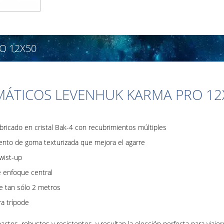
O 12X50
MÁTICOS LEVENHUK KARMA PRO 12
bricado en cristal Bak-4 con recubrimientos múltiples
ento de goma texturizada que mejora el agarre
wist-up
e enfoque central
e tan sólo 2 metros
ra trípode
os, robustos y resistentes, y resultan la elección perfecta para viajer