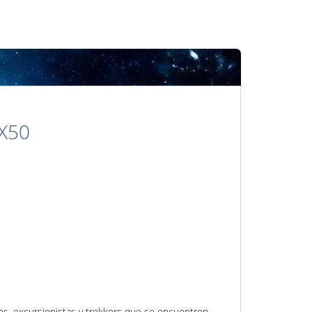
X50
os, excursionistas y trekkers que se encuentren