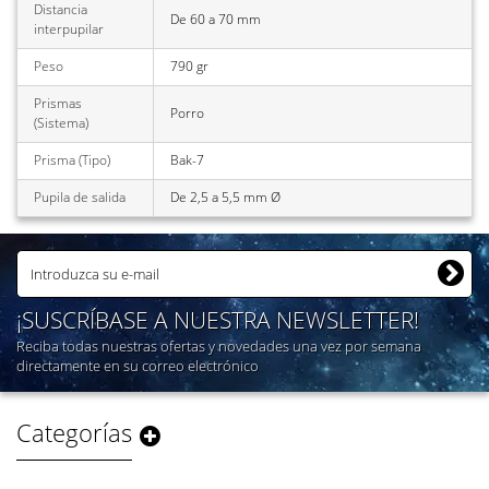
Distancia
De 60 a 70 mm
interpupilar
Peso
790 gr
Prismas
Porro
(Sistema)
Prisma (Tipo)
Bak-7
Pupila de salida
De 2,5 a 5,5 mm Ø
¡SUSCRÍBASE A NUESTRA NEWSLETTER!
Reciba todas nuestras ofertas y novedades una vez por semana
directamente en su correo electrónico
Categorías