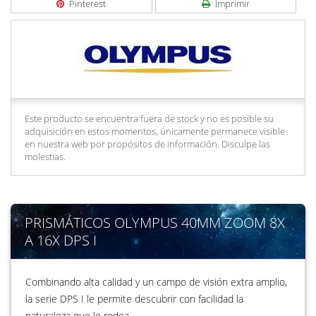
Pinterest
Imprimir
Este producto se encuentra fuera de stock y no es posible su
adquisición en estos momentos, únicamente permanece visible
en nuestra web por propósitos de información. Disculpe las
molestias.
PRISMÁTICOS OLYMPUS 40MM ZOOM 8X
A 16X DPS I
Combinando alta calidad y un campo de visión extra amplio,
la serie DPS I le permite descubrir con facilidad la
naturaleza que le rodea.