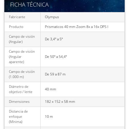
FICHA TÉCNICA
Fabricante
Olympus
Producto
Prismaticos 40 mm Zoom 8x a 16x DPS I
Campo de visión
De 3,4º a 5º
(Angular)
Campo de visión
(Angular
De 50º a 54,4º
aparente)
Campo de visión
De 59 a 87 m
(1.000 m)
Diámetro de
40 mm
objetivo / lente
Dimensiones
182 x 152 x 58 mm
Distancia de
enfoque
10 m
(Mínima)