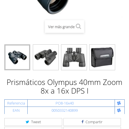
Ver más grande
Prismáticos Olympus 40mm Zoom
8x a 16x DPS I
Referencia
PO8-16x40
EAN
0050332140899
Tweet
Compartir