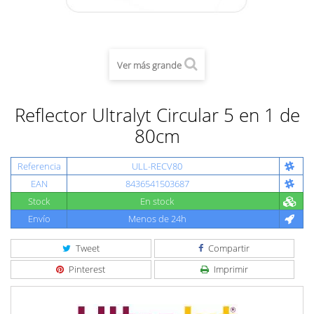
Ver más grande
Reflector Ultralyt Circular 5 en 1 de
80cm
Referencia
ULL-RECV80
EAN
8436541503687
Stock
En stock
Envío
Menos de 24h
Tweet
Compartir
Pinterest
Imprimir