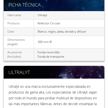
FICHA TÉCNICA
Fabricante
Ultralyt
Producto
Reflector Circular
Color
Blanco, negro, plata, dorado y difusor
Dimensiones
300 mm Ø
plegado
Accesorios
Funda reversible
(Incluidos)
Funda de transporte
ULTRALYT
Ultralyt es una marca exclusivamente especializada en
productos de gama alta. Los especialistas de Ultralyt viajan
por todo el mundo para probar multitud de dispositivos en
las más importantes fábricas. Antes de decidir estampar la