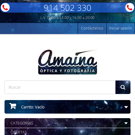
914 502 330
L-V 10:00 a 14:00 y 16:00 a 20:00
Contáctenos
Iniciar sesión
Carrito:
Vacío
CATEGORÍAS
OFERTAS