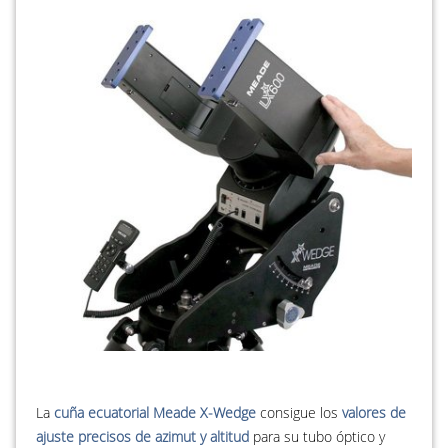
La
cuña ecuatorial Meade X-Wedge
consigue los
valores de
ajuste precisos de azimut y altitud
para su tubo óptico y