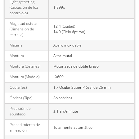
Light gathering
(Captación de luz
1.899x
contra ojo)
Magnitud estelar
12.4 (Ciudad)
(Dimensión de
14.9 (Cielo óptimo)
estrella)
Material
Acero inoxidable
Montura
Altazimutal
Montura (Detalles)
Motorizada de doble brazo
Montura (Modelo)
LX600
Ocular(es)
1 x Ocular Super Plössl de 26 mm
Ópticas (Tipo)
Aplanáticas
Precisión de
± 1 arc/minute
apuntado
Procedimiento de
Totalmente automático
alineación