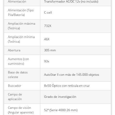
Alimentación
Transformador AC/DC 12v (no incluido)
Alimentación (Tipo
C-cell
Pila/Batería)
Ampliación máxima
732X
(Teórica)
Ampliación mínima
46X
(Teórica)
Abertura
305 mm
Aumentos (con
93x
suministro)
Base de datos
AutoStar II con más de 145.000 objetos
celeste
Buscador
8x50 Óptico con retícula en cruz
Campo de
Grado de investigación
aplicación
Campo de visión
52º (Serie 4000 26 mm)
(Angular aparente)