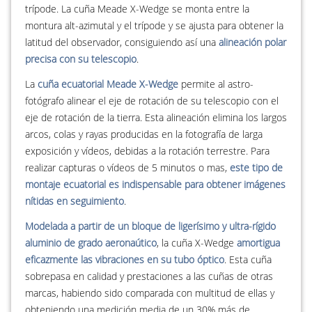
trípode. La cuña Meade X-Wedge se monta entre la
montura alt-azimutal y el trípode y se ajusta para obtener la
latitud del observador, consiguiendo así una
alineación polar
precisa con su telescopio
.
La
cuña ecuatorial Meade X-Wedge
permite al astro-
fotógrafo alinear el eje de rotación de su telescopio con el
eje de rotación de la tierra. Esta alineación elimina los largos
arcos, colas y rayas producidas en la fotografía de larga
exposición y vídeos, debidas a la rotación terrestre. Para
realizar capturas o vídeos de 5 minutos o mas,
este tipo de
montaje ecuatorial es indispensable para obtener imágenes
nítidas en seguimiento
.
Modelada a partir de un bloque de ligerísimo y ultra-rígido
aluminio de grado aeronaútico
, la cuña X-Wedge
amortigua
eficazmente las vibraciones en su tubo óptico
. Esta cuña
sobrepasa en calidad y prestaciones a las cuñas de otras
marcas, habiendo sido comparada con multitud de ellas y
obteniendo una medición media de un 30% más de