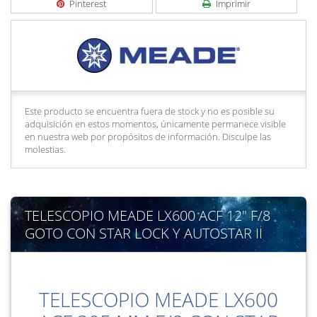
Pinterest
Imprimir
Este producto se encuentra fuera de stock y no es posible su
adquisición en estos momentos, únicamente permanece visible
en nuestra web por propósitos de información. Disculpe las
molestias.
TELESCOPIO MEADE LX600 ACF 12" F/8
GOTO CON STAR LOCK Y AUTOSTAR II
TELESCOPIO MEADE LX600