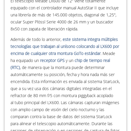
El telescopio Meade LX600 de 12" viene totalmente
equipado con el controlador manual AutoStar II que incluye
una librería de más de 145.000 objetos, diagonal de 1,25",
ocular Super Plössl Serie 4000 de 26 mm y un buscador
8x50 con zapata de liberación rápida.
Además de todo lo anterior,
este sistema integra múltiples
tecnologías que trabajan al unísono colocando al LX600 por
encima de cualquier otra montura GoTo estándar
. Meade
ha equipado un
receptor GPS
y un
chip de tiempo real
(RTC)
, de manera que la montura puede determinar
automáticamente su posición, fecha y hora nada más ser
encendida. Esta información es enviada al sistema StarLock,
que a su vez usa dos cámaras digitales integradas en el
refractor de 80 mm f/5 con montura piggyback acoplado
al tubo principal del LX600. Las cámaras capturan imágenes
con amplio campo de visión del cielo nocturno y las
comparan contra la base de datos del sistema StarLock
para alinear el telescopio automáticamente. Durante las
sesiones de observación o en sesiones de captura de fotos