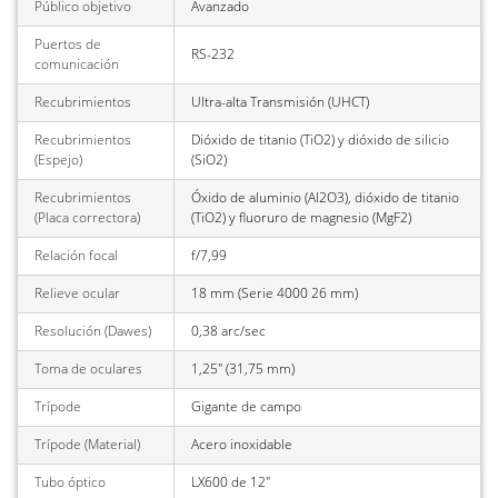
Público objetivo
Avanzado
Puertos de
RS-232
comunicación
Recubrimientos
Ultra-alta Transmisión (UHCT)
Recubrimientos
Dióxido de titanio (TiO2) y dióxido de silicio
(Espejo)
(SiO2)
Recubrimientos
Óxido de aluminio (Al2O3), dióxido de titanio
(Placa correctora)
(TiO2) y fluoruro de magnesio (MgF2)
Relación focal
f/7,99
Relieve ocular
18 mm (Serie 4000 26 mm)
Resolución (Dawes)
0,38 arc/sec
Toma de oculares
1,25" (31,75 mm)
Trípode
Gigante de campo
Trípode (Material)
Acero inoxidable
Tubo óptico
LX600 de 12"