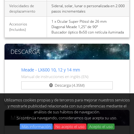
Velocidades de
Sideral, solar, lunar o personalizada en 2.000
desplazamiento
pasos incrementales
1 x Ocular Super Plössl de 26 mm
Accesorios
Diagonal Meade 1,25" de 90º
(Incluidos)
Buscador óptico 8x50 con retícula iluminada
DESCARGA
Meade - LX600 10, 12 y 14 mm
Manual de instrucciones en inglés (EN)
Descarga (4.35M)
Utilizamos cookies propias y de terceros para mejorar nuestros servicios
y mostrarle publicidad relacionada con sus preferencias mediante el
análisis de sus hábitos de navegación.
MEADE
Si continúa navegando, consideramos que acepta su uso.
Más información
No acepto el uso
Acepto el uso