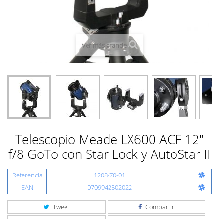
Ver más grande
Telescopio Meade LX600 ACF 12"
f/8 GoTo con Star Lock y AutoStar II
Referencia
1208-70-01
EAN
0709942502022
Tweet
Compartir