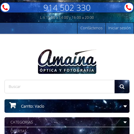
914 502 330
L-V 10:00 a 14:00 y 16:00 a 20:00
Contáctenos
Iniciar sesión
Carrito:
Vacío
CATEGORÍAS
OFERTAS