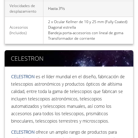
Velocidades de
Hasta 3º/s
desplazamiento
2 x Ocular Kellner de 10 y 25 mm (Fully Coated)
Accesorios
Diagonal estrella
(Incluidos)
Bandeja porta-accesorios con lineal de goma
Transformador de corriente
CELESTRON
CELESTRON
es el líder mundial en el diseño, fabricación de
telescopios astronómicos y productos ópticos de altísima
calidad, entre toda la gama de telescopios que fabrican se
incluyen telescopios astronómicos, telescopios
automatizados y telescopios manuales, así como los
accesorios para todos los telescopios, prismáticos
binoculares, telescopios terrestres y microscopios.
CELESTRON
ofrece un amplio rango de productos para