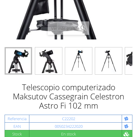
Ver más grande
Telescopio computerizado
Maksutov Cassegrain Celestron
Astro Fi 102 mm
Referencia
C22202
EAN
0050234222020
Stock
En stock