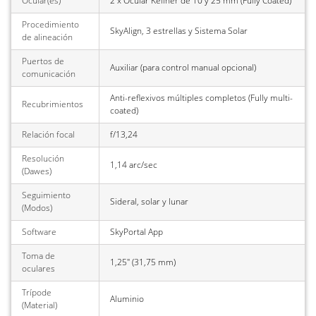
Ocular(es)
2 x Ocular Kellner de 10 y 25 mm (Fully Coated)
Procedimiento
SkyAlign, 3 estrellas y Sistema Solar
de alineación
Puertos de
Auxiliar (para control manual opcional)
comunicación
Anti-reflexivos múltiples completos (Fully multi-
Recubrimientos
coated)
Relación focal
f/13,24
Resolución
1,14 arc/sec
(Dawes)
Seguimiento
Sideral, solar y lunar
(Modos)
Software
SkyPortal App
Toma de
1,25" (31,75 mm)
oculares
Trípode
Aluminio
(Material)