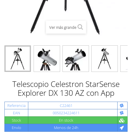
Ver más grande
Telescopio Celestron StarSense
Explorer DX 130 AZ con App
Referencia
C22461
EAN
0050234224611
Stock
En stock
Envío
Menos de 24h