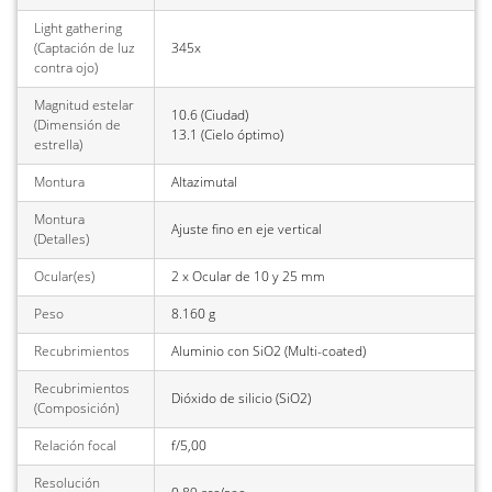
Light gathering
(Captación de luz
345x
contra ojo)
Magnitud estelar
10.6 (Ciudad)
(Dimensión de
13.1 (Cielo óptimo)
estrella)
Montura
Altazimutal
Montura
Ajuste fino en eje vertical
(Detalles)
Ocular(es)
2 x Ocular de 10 y 25 mm
Peso
8.160 g
Recubrimientos
Aluminio con SiO2 (Multi-coated)
Recubrimientos
Dióxido de silicio (SiO2)
(Composición)
Relación focal
f/5,00
Resolución