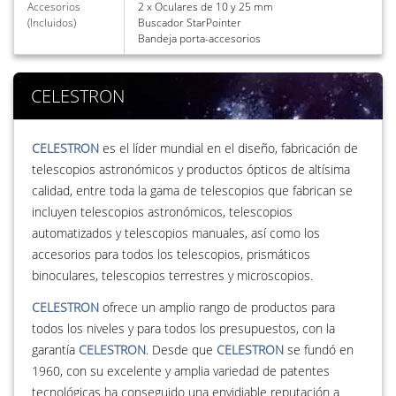
Accesorios
2 x Oculares de 10 y 25 mm
(Incluidos)
Buscador StarPointer
Bandeja porta-accesorios
CELESTRON
CELESTRON
es el líder mundial en el diseño, fabricación de
telescopios astronómicos y productos ópticos de altísima
calidad, entre toda la gama de telescopios que fabrican se
incluyen telescopios astronómicos, telescopios
automatizados y telescopios manuales, así como los
accesorios para todos los telescopios, prismáticos
binoculares, telescopios terrestres y microscopios.
CELESTRON
ofrece un amplio rango de productos para
todos los niveles y para todos los presupuestos, con la
garantía
CELESTRON
. Desde que
CELESTRON
se fundó en
1960, con su excelente y amplia variedad de patentes
tecnológicas ha conseguido una envidiable reputación a