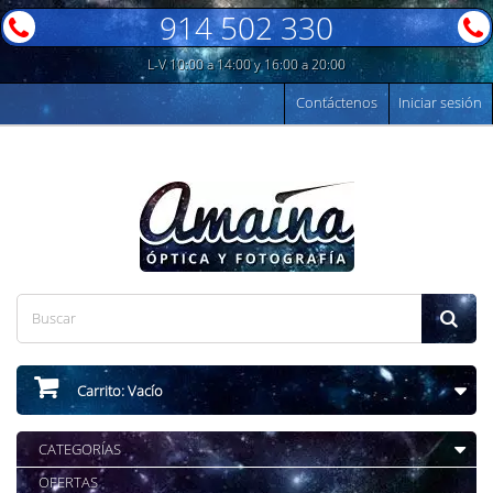
914 502 330
L-V 10:00 a 14:00 y 16:00 a 20:00
Contáctenos
Iniciar sesión
Carrito:
Vacío
CATEGORÍAS
OFERTAS