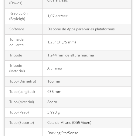
0,89 arc/sec
(Dawes)
Resolución
1,07 arc/sec
(Rayleigh)
Software
Dispone de Apps para varias plataformas
Toma de
1,25" (31,75 mm)
oculares
Trípode
1.244 mm de altura máxima
Trípode
Aluminio
(Material)
Tubo (Diámetro)
165 mm
Tubo (Longitud)
635 mm
Tubo (Material)
Acero
Tubo (Peso)
3.990 g
Tubo (Soporte)
Cola de Milano (CG5 Vixen)
Docking StarSense