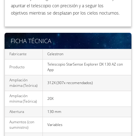
apuntar el telescopio con precisión y a seguir los
objetivos mientras se desplazan por los cielos nocturnos.
FICHA TÉCNICA
Fabricante
Celestron
Telescopio StarSense Explorer DX 130 AZ con
Producto
App
Ampliación
312X (307x recomendados)
máxima (Teórica)
Ampliación
20X
mínima (Teórica)
Abertura
130 mm
Aumentos (con
Variables
suministro)