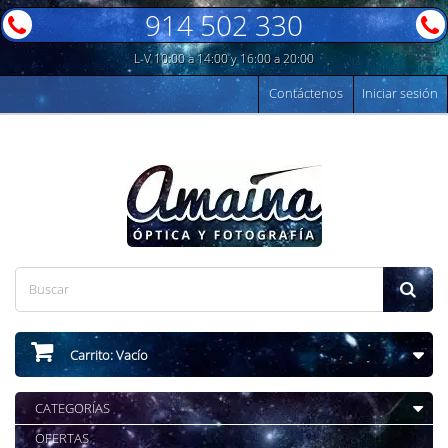
914 502 330
L-V 10:00 a 14:00 y 16:00 a 20:00
Contáctenos
Iniciar sesión
Carrito:
Vacío
CATEGORÍAS
OFERTAS