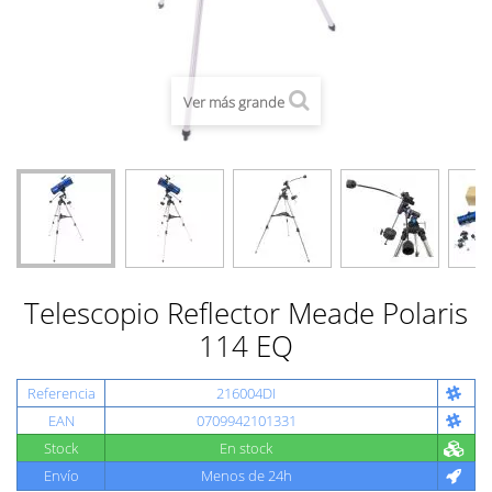
Ver más grande
Telescopio Reflector Meade Polaris
114 EQ
Referencia
216004DI
EAN
0709942101331
Stock
En stock
Envío
Menos de 24h