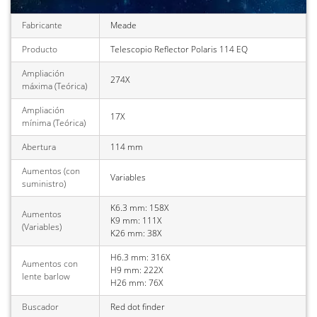
Fabricante
Meade
Producto
Telescopio Reflector Polaris 114 EQ
Ampliación
274X
máxima (Teórica)
Ampliación
17X
mínima (Teórica)
Abertura
114 mm
Aumentos (con
Variables
suministro)
K6.3 mm: 158X
Aumentos
K9 mm: 111X
(Variables)
K26 mm: 38X
H6.3 mm: 316X
Aumentos con
H9 mm: 222X
lente barlow
H26 mm: 76X
Buscador
Red dot finder