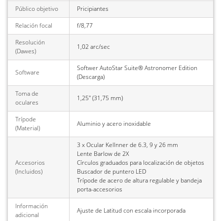
Público objetivo
Pricipiantes
Relación focal
f/8,77
Resolución
1,02 arc/sec
(Dawes)
Softwer AutoStar Suite® Astronomer Edition
Software
(Descarga)
Toma de
1,25" (31,75 mm)
oculares
Trípode
Aluminio y acero inoxidable
(Material)
3 x Ocular Kellnner de 6.3, 9 y 26 mm
Lente Barlow de 2X
Accesorios
Círculos graduados para localización de objetos
(Incluidos)
Buscador de puntero LED
Trípode de acero de altura regulable y bandeja
porta-accesorios
Información
Ajuste de Latitud con escala incorporada
adicional