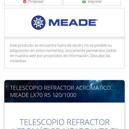
Pinterest
Imprimir
Este producto se encuentra fuera de stock y no es posible su
adquisición en estos momentos, únicamente permanece visible
en nuestra web por propósitos de información. Disculpe las
molestias.
TELESCOPIO REFRACTOR ACROMÁTICO
MEADE LX70 R5 120/1000
TELESCOPIO REFRACTOR