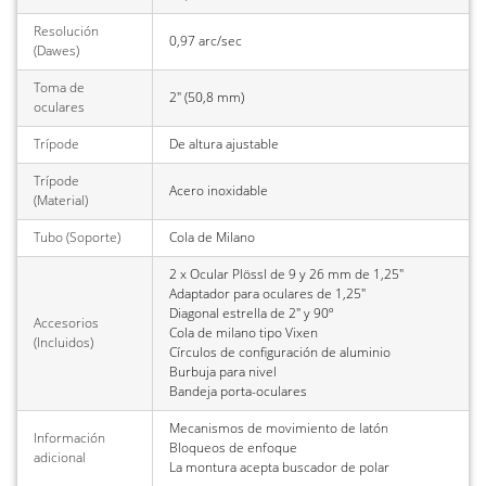
Resolución
0,97 arc/sec
(Dawes)
Toma de
2" (50,8 mm)
oculares
Trípode
De altura ajustable
Trípode
Acero inoxidable
(Material)
Tubo (Soporte)
Cola de Milano
2 x Ocular Plössl de 9 y 26 mm de 1,25"
Adaptador para oculares de 1,25"
Diagonal estrella de 2" y 90º
Accesorios
Cola de milano tipo Vixen
(Incluidos)
Círculos de configuración de aluminio
Burbuja para nivel
Bandeja porta-oculares
Mecanismos de movimiento de latón
Información
Bloqueos de enfoque
adicional
La montura acepta buscador de polar