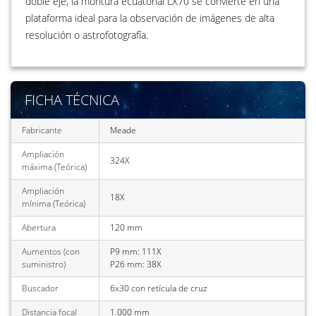
doble eje, la montura ecuatorial LX70 se convierte en una
plataforma ideal para la observación de imágenes de alta
resolución o astrofotografía.
FICHA TÉCNICA
Fabricante
Meade
Ampliación
324X
máxima (Teórica)
Ampliación
18X
mínima (Teórica)
Abertura
120 mm
Aumentos (con
P9 mm: 111X
suministro)
P26 mm: 38X
Buscador
6x30 con retícula de cruz
Distancia focal
1.000 mm