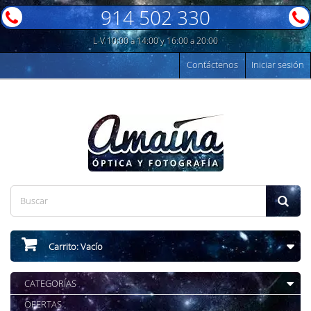
914 502 330
L-V 10:00 a 14:00 y 16:00 a 20:00
Contáctenos
Iniciar sesión
Carrito:
Vacío
CATEGORÍAS
OFERTAS