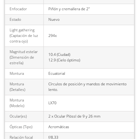
Enfocador
Piñón y cremallera de 2"
Estado
Nuevo
Light gathering
(Captación de luz
294x
contra ojo)
Magnitud estelar
10.4 (Ciudad)
(Dimensión de
12.9 (Cielo óptimo)
estrella)
Montura
Ecuatorial
Montura
Círculos de posición y mandos de movimiento
(Detalles)
lento.
Montura
LX70
(Modelo)
Ocular(es)
2 x Ocular Plössl de 9 y 26 mm
Ópticas (Tipo)
Acromáticas
Relación focal
f/8,33