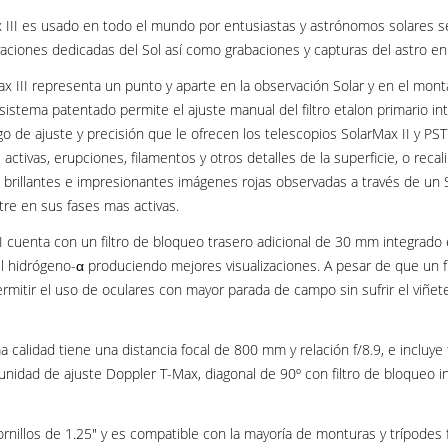
x III es usado en todo el mundo por entusiastas y astrónomos solares s
vaciones dedicadas del Sol así como grabaciones y capturas del astro en 
 III representa un punto y aparte en la observación Solar y en el mont
sistema patentado permite el ajuste manual del filtro etalon primario 
 de ajuste y precisión que le ofrecen los telescopios SolarMax II y PST.
activas, erupciones, filamentos y otros detalles de la superficie, o reca
s brillantes e impresionantes imágenes rojas observadas a través de un 
tre en sus fases mas activas.
 III cuenta con un filtro de bloqueo trasero adicional de 30 mm integrado e
el hidrógeno-α produciendo mejores visualizaciones. A pesar de que un f
ermitir el uso de oculares con mayor parada de campo sin sufrir el viñe
a calidad tiene una distancia focal de 800 mm y relación f/8.9, e inclu
nidad de ajuste Doppler T-Max, diagonal de 90º con filtro de bloqueo i
tornillos de 1.25" y es compatible con la mayoría de monturas y trípode