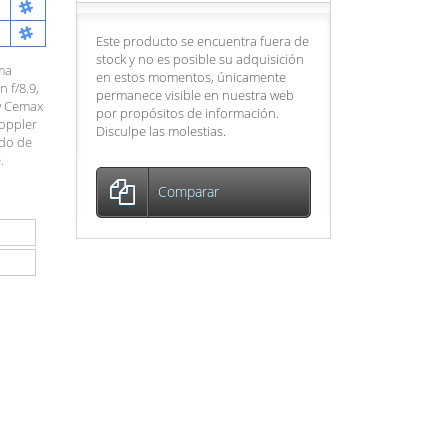
Este producto se encuentra fuera de
stock y no es posible su adquisición
ima
en estos momentos, únicamente
 f/8.9,
permanece visible en nuestra web
ow Cemax
por propósitos de información.
Doppler
Disculpe las molestias.
ado de
.
Comparar