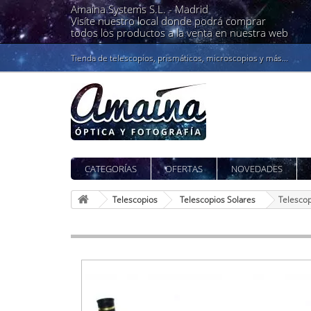
Amaina Systems S.L. -
Madrid
Visíte nuestro local donde podrá comprar
todos los productos a la venta en nuestra web
Tienda de telescopios, prismáticos, microscopios y más...
CATEGORÍAS
OFERTAS
NOVEDADES
Telescopios
Telescopios Solares
Telescop