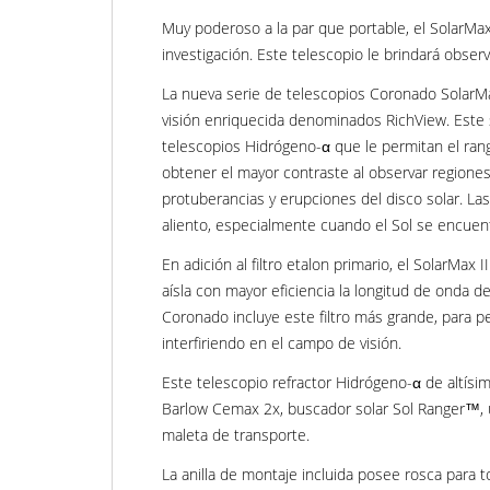
Muy poderoso a la par que portable, el SolarMa
investigación. Este telescopio le brindará obser
La nueva serie de telescopios Coronado SolarMax
visión enriquecida denominados RichView. Este 
telescopios Hidrógeno-α que le permitan el rango
obtener el mayor contraste al observar regiones 
protuberancias y erupciones del disco solar. La
aliento, especialmente cuando el Sol se encuen
En adición al filtro etalon primario, el SolarMax
aísla con mayor eficiencia la longitud de onda d
Coronado incluye este filtro más grande, para p
interfiriendo en el campo de visión.
Este telescopio refractor Hidrógeno-α de altísim
Barlow Cemax 2x, buscador solar Sol Ranger™, u
maleta de transporte.
La anilla de montaje incluida posee rosca para 