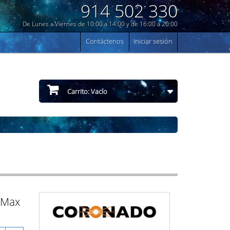
914 502 330
De Lunes a Viernes de 10:00 a 14:00 y de 16:00 a 20:00
Contáctenos
Iniciar sesión
Carrito:
Vacío
rMax