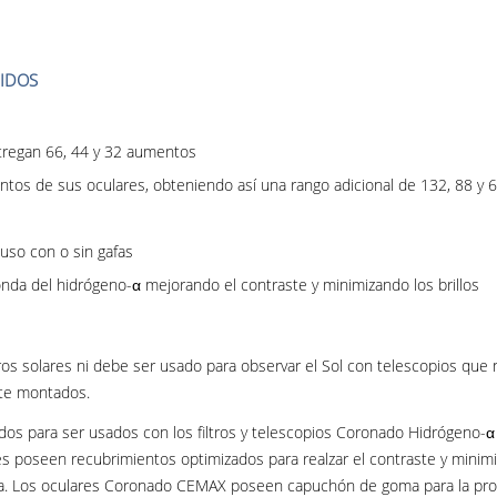
UIDOS
ntregan 66, 44 y 32 aumentos
tos de sus oculares, obteniendo así una rango adicional de 132, 88 y 
uso con o sin gafas
onda del hidrógeno-α mejorando el contraste y minimizando los brillos
tros solares ni debe ser usado para observar el Sol con telescopios que
nte montados.
s para ser usados con los filtros y telescopios Coronado Hidrógeno-α co
s poseen recubrimientos optimizados para realzar el contraste y minimiza
ria. Los oculares Coronado CEMAX poseen capuchón de goma para la prot