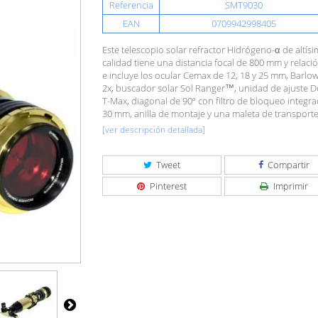
Referencia
SMT9030
EAN
0709942998405
Este telescopio solar refractor Hidrógeno-α de altís
calidad tiene una distancia focal de 800 mm y relación
e incluye los ocular Cemax de 12, 18 y 25 mm, Barl
2x, buscador solar Sol Ranger™, unidad de ajuste 
T-Max, diagonal de 90º con filtro de bloqueo integr
30 mm, anilla de montaje y una maleta de transporte
[ver descripción detallada]
Tweet
Compartir
Pinterest
Imprimir