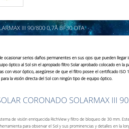
MAX III 90/800 0.7Å BF30 OTA
de ocasionar serios daños permanentes en sus ojos que pueden llegar i
 óptico al Sol sin el apropiado filtro Solar aprobado colocado en la part
s con visor óptico, asegúrese de que el filtro posee el certificado IS
para la visión directa del Sol con ningún tipo de equipo óptico.
SOLAR CORONADO SOLARMAX III 90
tema de visión enriquecida RichView y filtro de bloqueo de 30 mm. Est
herramienta para observar el Sol y sus prominencias y detalles en la lo