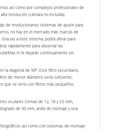
erios así como por complejos profesionales de
alta resolución (cámara no incluída).
aje de revolucionarios sistemas de ajuste para
interno, no hay en el mercado más marcas de
 Gracias a este sistema, podrá afinar para
librar rápidamente para observar las
SolarMax III le dejarán contínuamente sin
n la diagonal de 90º. Este filtro secundario,
iltro de menor diámetro sería suficiente,
teo que se vería con filtros más pequeños
ye tres oculares Cemax de 12, 18 y 25 mm,
ntegrado de 30 mm, anilla de montaje y una
s fotográficos así como con sistemas de montaje