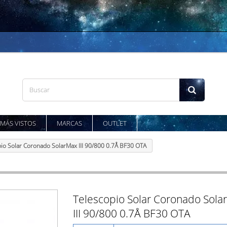
MÁS VISTOS
MARCAS
OUTLET
io Solar Coronado SolarMax III 90/800 0.7Å BF30 OTA
Telescopio Solar Coronado Sola
III 90/800 0.7Å BF30 OTA