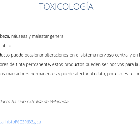
TOXICOLOGÍA
beza, náuseas y malestar general.
cótico.
ucto puede ocasionar alteraciones en el sistema nervioso central y en
ores de tinta permanente, estos productos pueden ser nocivos para la 
 los marcadores permanentes y puede afectar al olfato, por eso es re
ducto ha sido extraída de Wikipedia:
ica_histol%C3%B3gica