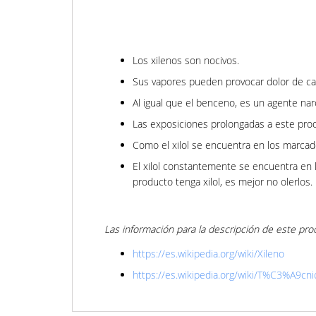
Los xilenos son nocivos.
Sus vapores pueden provocar dolor de ca
Al igual que el benceno, es un agente nar
Las exposiciones prolongadas a este prod
Como el xilol se encuentra en los marcad
El xilol constantemente se encuentra en
producto tenga xilol, es mejor no olerlos.
Las información para la descripción de este pro
https://es.wikipedia.org/wiki/Xileno
https://es.wikipedia.org/wiki/T%C3%A9cn