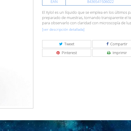
EAN
8436541506022
El Xylol es un líquido que se emplea en los últimos 
preparado de muestras, tornando transparente el te
para observarlo con claridad con microscopía de luz
[ver descripción detallada]
Tweet
Compartir
Pinterest
Imprimir