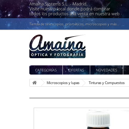
Amaina Systems S.L. -
Madrid
Visíte nuestro local donde podrá comprar
todos los productos a la venta en nuestra web
Tienda de telescopios, prismáticos, microscopios y más...
CATEGORÍAS
OFERTAS
NOVEDADES
Microscopios y lupas
Tinturas y Compuestos