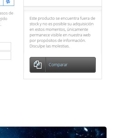
pasos de
Este producto se encuentra fuera de
jido
stock y no es posible su adquisición
.
en estos momentos, únicamente
permanece visible en nuestra web
por propósitos de información.
Disculpe las molestias.
Comparar