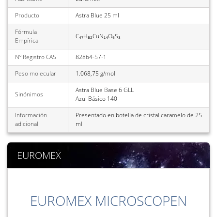
Producto
Astra Blue 25 ml
Fórmula
C₄₇H₅₂CuN₁₄O₆S₃
Empírica
Nº Registro CAS
82864-57-1
Peso molecular
1.068,75 g/mol
Astra Blue Base 6 GLL
Sinónimos
Azul Básico 140
Información
Presentado en botella de cristal caramelo de 25
adicional
ml
EUROMEX
EUROMEX MICROSCOPEN