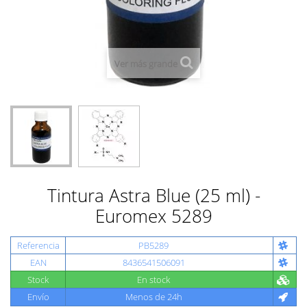
Ver más grande
Tintura Astra Blue (25 ml) -
Euromex 5289
Referencia
PB5289
EAN
8436541506091
Stock
En stock
Envío
Menos de 24h