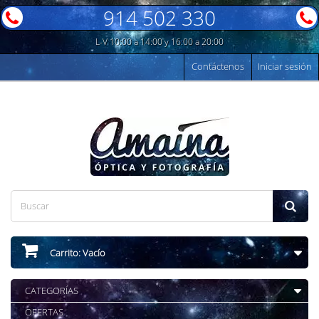
914 502 330
L-V 10:00 a 14:00 y 16:00 a 20:00
Contáctenos
Iniciar sesión
Carrito:
Vacío
CATEGORÍAS
OFERTAS