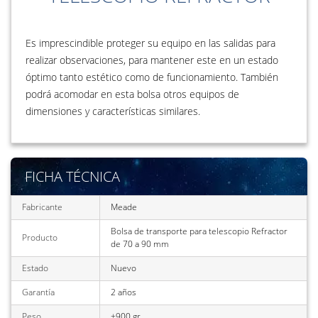
Es imprescindible proteger su equipo en las salidas para
realizar observaciones, para mantener este en un estado
óptimo tanto estético como de funcionamiento. También
podrá acomodar en esta bolsa otros equipos de
dimensiones y características similares.
FICHA TÉCNICA
Fabricante
Meade
Bolsa de transporte para telescopio Refractor
Producto
de 70 a 90 mm
Estado
Nuevo
Garantía
2 años
Peso
±900 gr