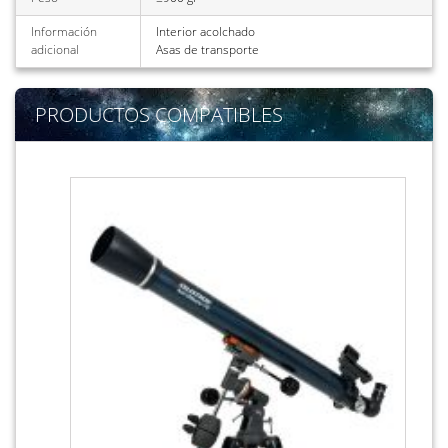
Información
Interior acolchado
adicional
Asas de transporte
PRODUCTOS COMPATIBLES