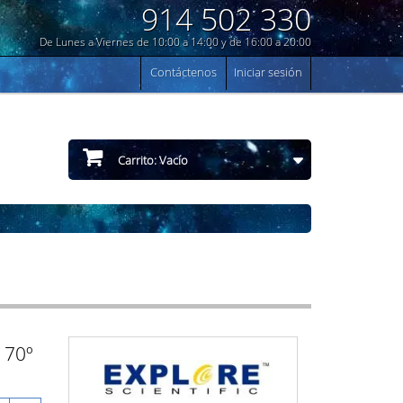
914 502 330
De Lunes a Viernes de 10:00 a 14:00 y de 16:00 a 20:00
Contáctenos
Iniciar sesión
Carrito:
Vacío
e 70º