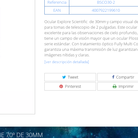
Referencia
BSCO30-2
EAN
4007922199610
Ocular Explore Scientific de 30mm y campo visual de
para tomas de telescopio de 2 pulgadas. Este ocular
excelente para las observaciones de cielo profundo,
tiene un campo de visión mayor que un ocular Ploss
serie estándar. Con tratamiento óptico Fully Multi C
garantiza una máxima transmisión de luz garantiza
imágenes nítidas y claras.
[ver descripción detallada]
Tweet
Compartir
Pinterest
Imprimir
IE 70º DE 30MM