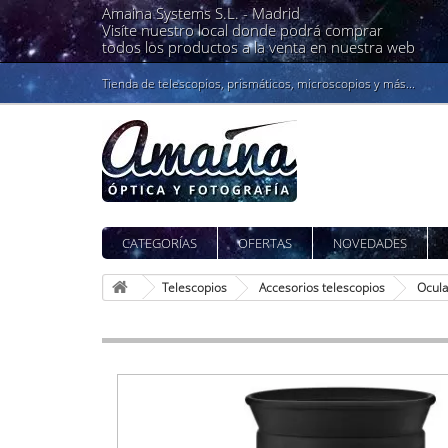
Amaina Systems S.L. -
Madrid
Visíte nuestro local donde podrá comprar
todos los productos a la venta en nuestra web
Tienda de telescopios, prismáticos, microscopios y más...
CATEGORÍAS
OFERTAS
NOVEDADES
Telescopios
Accesorios telescopios
Ocula