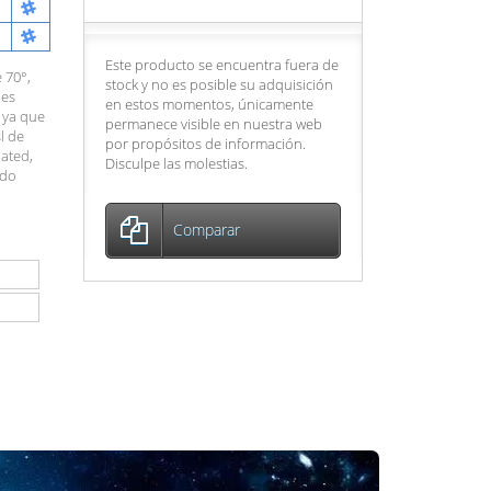
Este producto se encuentra fuera de
 70°,
stock y no es posible su adquisición
 es
en estos momentos, únicamente
 ya que
permanece visible en nuestra web
l de
por propósitos de información.
oated,
Disculpe las molestias.
ndo
Comparar