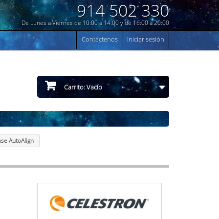
914 502 330
De Lunes a Viernes de 10:00 a 14:00 y de 16:00 a 20:00
Contáctenos
Iniciar sesión
Carrito:
Vacío
nse AutoAlign