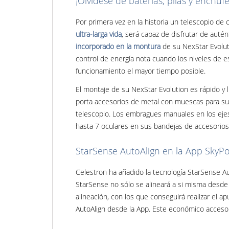
¡Olvídese de baterías, pilas y enchufe
Por primera vez en la historia un telescopio de
ultra-larga vida
, será capaz de disfrutar de auté
incorporado en la montura
de su NexStar Evolut
control de energía nota cuando los niveles de 
funcionamiento el mayor tiempo posible.
El montaje de su NexStar Evolution es rápido y l
porta accesorios de metal con muescas para su a
telescopio. Los embragues manuales en los ejes
hasta 7 oculares en sus bandejas de accesorios,
StarSense AutoAlign en la App SkyPo
Celestron ha añadido la tecnología StarSense Au
StarSense no sólo se alineará a si misma desd
alineación, con los que conseguirá realizar el 
AutoAlign desde la App. Este económico acceso