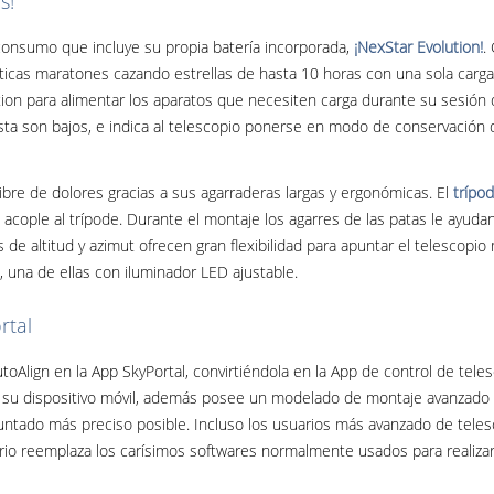
s!
 consumo que incluye su propia batería incorporada,
¡NexStar Evolution!
.
nticas maratones cazando estrellas de hasta 10 horas con una sola carga
ion para alimentar los aparatos que necesiten carga durante su sesión 
esta son bajos, e indica al telescopio ponerse en modo de conservación
ibre de dolores gracias a sus agarraderas largas y ergonómicas. El
trípo
cople al trípode. Durante el montaje los agarres de las patas le ayudan
 de altitud y azimut ofrecen gran flexibilidad para apuntar el telesco
 una de ellas con iluminador LED ajustable.
rtal
toAlign en la App SkyPortal, convirtiéndola en la App de control de tel
e su dispositivo móvil, además posee un modelado de montaje avanzado 
apuntado más preciso posible. Incluso los usuarios más avanzado de tele
rio reemplaza los carísimos softwares normalmente usados para realiz