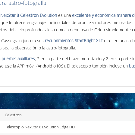
ra astro-fotografía
o
NexStar 8 Celestron Evolution
es una
excelente y económica manera 
 que le ofrece engranajes helicoidales de bronce y motores mejorados.
etos del cielo profundo tales como la nebulosa de Orion simplemente 
t-Cassegrain junto a sus
recubrimientos StartBright XLT
ofrecen unas obs
 sea la observación o la astro-fotografía.
 puertos auxiliares
, 2 en la parte del brazo motorizado y 2 en su parte i
se use la APP móvil (Android o iOS). El telescopio también incluye un
bus
Celestron
Telescopio NexStar 8 Evolution Edge HD