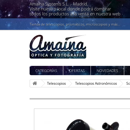
Amaina Systems S.L. -
Madrid
Visíte nuestro local donde podrá comprar
todos los productos a la venta en nuestra web
Tienda de telescopios, prismáticos, microscopios y más...
CATEGORÍAS
OFERTAS
NOVEDADES
Telescopios
Telescopios Astronómicos
Sc