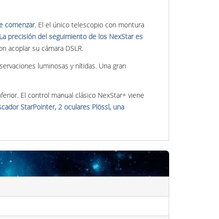
de comenzar
. El el único telescopio con montura
La precisión del seguimiento de los NexStar es
con acoplar su cámara DSLR.
ervaciones luminosas y nítidas. Una gran
nferior. El control manual clásico NexStar+ viene
cador StarPointer, 2 oculares Plössl, una