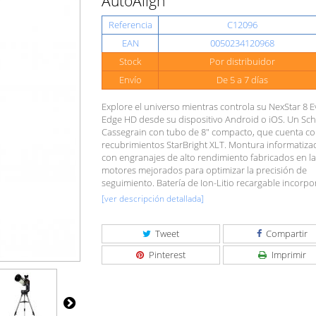
AutoAlign
Referencia
C12096
EAN
0050234120968
Stock
Por distribuidor
Envío
De 5 a 7 días
Explore el universo mientras controla su NexStar 8 E
Edge HD desde su dispositivo Android o iOS. Un Sch
Cassegrain con tubo de 8" compacto, que cuenta c
recubrimientos StarBright XLT. Montura informatiz
con engranajes de alto rendimiento fabricados en la
motores mejorados para optimizar la precisión de
seguimiento. Batería de Ion-Litio recargable incorpo
[ver descripción detallada]
Tweet
Compartir
Pinterest
Imprimir