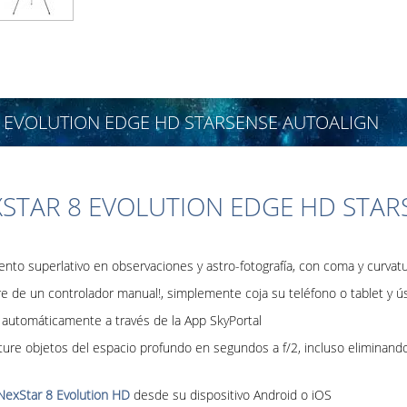
8 EVOLUTION EDGE HD STARSENSE AUTOALIGN
STAR 8 EVOLUTION EDGE HD STAR
ento superlativo en observaciones y astro-fotografía, con coma y curva
re de un controlador manual!, simplemente coja su teléfono o tablet y ú
o automáticamente a través de la App SkyPortal
ture objetos del espacio profundo en segundos a f/2, incluso eliminand
NexStar 8 Evolution HD
desde su dispositivo Android o iOS