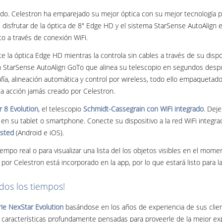
ndo. Celestron ha emparejado su mejor óptica con su mejor tecnología p
de disfrutar de la óptica de 8" Edge HD y el sistema StarSense AutoAlign
o a través de conexión WiFi.
te la óptica Edge HD mientras la controla sin cables a través de su dispos
 StarSense AutoAlign GoTo que alinea su telescopio en segundos despu
fía, alineación automática y control por wireless, todo ello empaquetado 
 la acción jamás creado por Celestron.
 8 Evolution
, el telescopio
Schmidt-Cassegrain con WiFi integrado
. Dej
en su tablet o smartphone. Conecte su dispositivo a la red WiFi integr
usted
(Android e iOS).
iempo real o para visualizar una lista del los objetos visibles en el momen
por Celestron está incorporado en la app, por lo que estará listo para 
odos los tiempos!
rie NexStar Evolution
basándose en los años de experiencia de sus client
e características profundamente pensadas para proveerle de la mejor expe