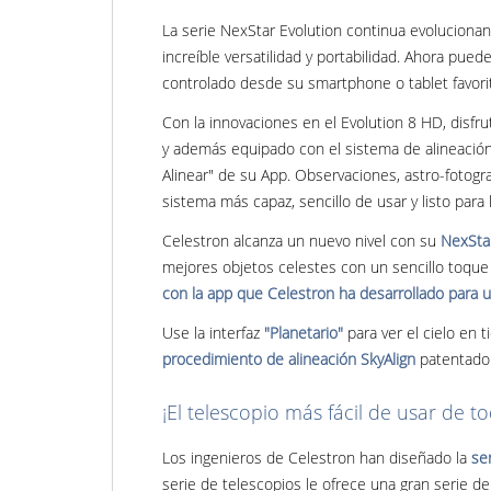
La serie NexStar Evolution continua evoluciona
increíble versatilidad y portabilidad. Ahora pue
controlado desde su smartphone o tablet favorit
Con la innovaciones en el Evolution 8 HD, disfru
y además equipado con el sistema de alineación
Alinear" de su App. Observaciones, astro-fotogra
sistema más capaz, sencillo de usar y listo para
Celestron alcanza un nuevo nivel con su
NexStar
mejores objetos celestes con un sencillo toque 
con la app que Celestron ha desarrollado para 
Use la interfaz
"Planetario"
para ver el cielo en t
procedimiento de alineación SkyAlign
patentado 
¡El telescopio más fácil de usar de t
Los ingenieros de Celestron han diseñado la
se
serie de telescopios le ofrece una gran serie d